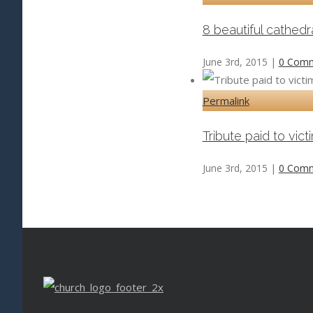
8 beautiful cathedr
June 3rd, 2015
|
0 Com
Permalink
Tribute paid to vic
June 3rd, 2015
|
0 Com