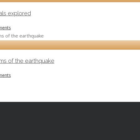
als explored
ments
tims of the earthquake
ments