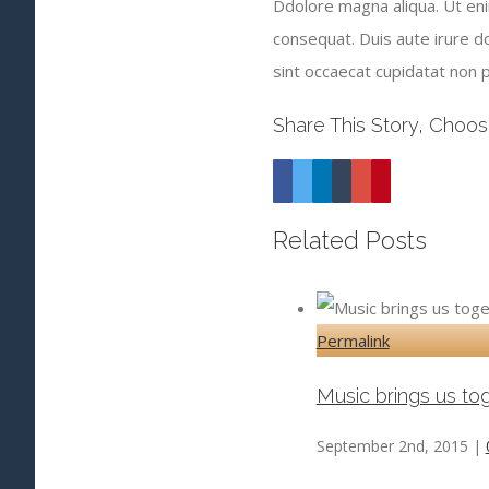
Ddolore magna aliqua. Ut eni
consequat. Duis aute irure do
sint occaecat cupidatat non pr
Share This Story, Choos
Facebook
Twitter
Linkedin
Tumblr
Google+
Pinterest
Related Posts
Permalink
Music brings us tog
September 2nd, 2015
|