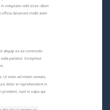
in voluptate velit esse cillum
i officia deserunt mollit anim
 ut aliquip ex ea commodo
 nulla pariatur. Excepteur
um.
a. Ut enim ad minim veniam,
ure dolor in reprehenderit in
 proident, sunt in culpa qui
r the day is stormy or