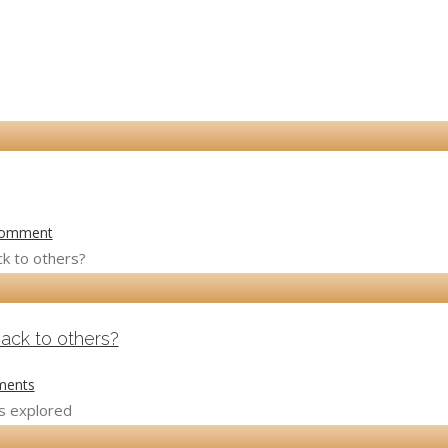
Comment
ack to others?
ments