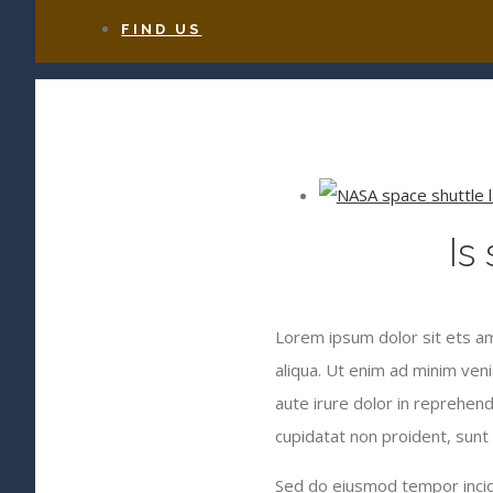
FIND US
View
Larger
Is
Image
Lorem ipsum dolor sit ets am
aliqua. Ut enim ad minim ven
aute irure dolor in reprehende
cupidatat non proident, sunt i
Sed do eiusmod tempor incidi