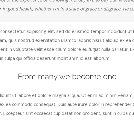
or in good health, whether I’m in a state of grace or disgrace. He 
consectetur adipiscing elit, sed do eiusmod tempor incididunt ut
iam, quis nostrud exercitation ullamco laboris nisi ut aliquip ex 
rit in voluptate velit esse cillum dolore eu fugiat nulla pariatur. 
n culpa qui officia deserunt mollit anim id est laborum.
From many we become one
dunt ut labore et dolore magna aliqua. Ut enim ad minim veniam, 
ip ex ea commodo consequat. Duis aute irure dolor in reprehenderit 
r. Excepteur sint occaecat cupidatat non proident, sunt in culpa qu