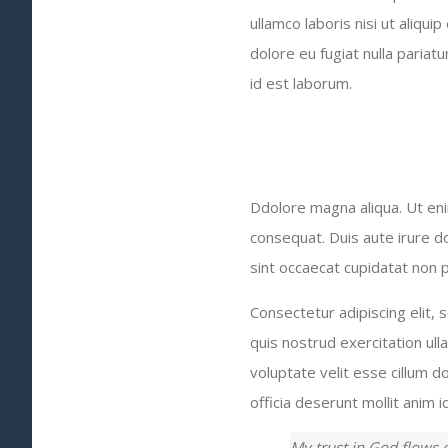
ullamco laboris nisi ut aliqu
dolore eu fugiat nulla pariatu
id est laborum.
Ddolore magna aliqua. Ut eni
consequat. Duis aute irure do
sint occaecat cupidatat non pr
Consectetur adipiscing elit,
quis nostrud exercitation ull
voluptate velit esse cillum do
officia deserunt mollit anim 
My trust in God flows o