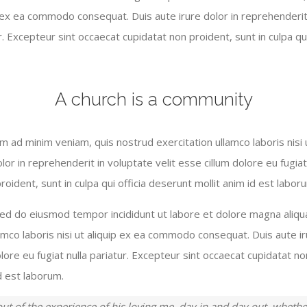
ip ex ea commodo consequat. Duis aute irure dolor in reprehenderit 
r. Excepteur sint occaecat cupidatat non proident, sunt in culpa qu
A church is a community
m ad minim veniam, quis nostrud exercitation ullamco laboris nisi
lor in reprehenderit in voluptate velit esse cillum dolore eu fugiat
oident, sunt in culpa qui officia deserunt mollit anim id est labor
 sed do eiusmod tempor incididunt ut labore et dolore magna aliqu
amco laboris nisi ut aliquip ex ea commodo consequat. Duis aute ir
lore eu fugiat nulla pariatur. Excepteur sint occaecat cupidatat non
id est laborum.
ut of the experience of his loving me, day in and day out, whethe