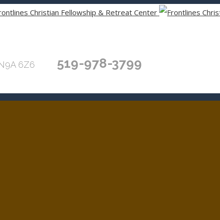
519-978-3799
 N9A 6Z6